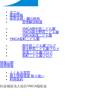
ホーム
最新情報
保育目標・園の特色
苦情解決制度
YMCA西中田こども園
YMCA南大野田こども園
YMCA加茂こども園
YMCA長町こども園
西中田こども園ブログ
南大野田こども園ブログ
加茂こども園ブログ
長町こども園ブログ
情報公開
採用情報
よくある質問
個人情報保護 取り扱い
利用規約
社会福祉法人仙台YMCA福祉会